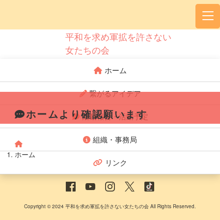
平和を求め軍拡を許さない
女たちの会
ホーム
繋がるアイデア
ホームより確認願います
活動報告・活動予定
組織・事務局
ホーム
リンク
Copyright © 2024 平和を求め軍拡を許さない女たちの会 All Rights Reserved.