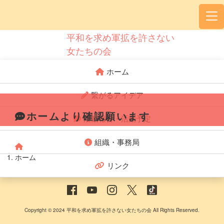
平和を求め軍拡を許さない
女たちの会
ホーム
繋がるアイデア
ホームより確認願います
活動報告・活動予定
組織・事務局
ホーム
リンク
Copyright © 2024 平和を求め軍拡を許さない女たちの会 All Rights Reserved.