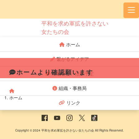
平和を求め軍拡を許さない
女たちの会
ホーム
繋がるアイデア
ホームより確認願います
活動報告・活動予定
組織・事務局
ホーム
リンク
Copyright © 2024 平和を求め軍拡を許さない女たちの会 All Rights Reserved.