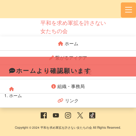
平和を求め軍拡を許さない
女たちの会
ホーム
繋がるアイデア
ホームより確認願います
活動報告・活動予定
組織・事務局
ホーム
リンク
Copyright © 2024 平和を求め軍拡を許さない女たちの会 All Rights Reserved.