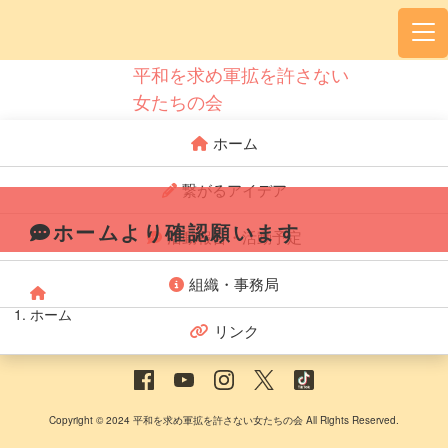
平和を求め軍拡を許さない
女たちの会
ホーム
繋がるアイデア
ホームより確認願います
活動報告・活動予定
組織・事務局
ホーム
リンク
Copyright © 2024 平和を求め軍拡を許さない女たちの会 All Rights Reserved.