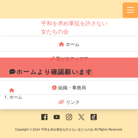
平和を求め軍拡を許さない
女たちの会
ホーム
繋がるアイデア
ホームより確認願います
活動報告・活動予定
組織・事務局
ホーム
リンク
Copyright © 2024 平和を求め軍拡を許さない女たちの会 All Rights Reserved.