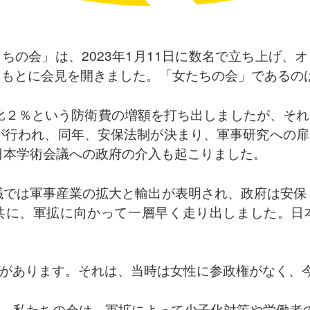
ちの会」は、2023年1月11日に数名で立ち上げ、
をもとに会見を開きました。「女たちの会」であるの
P比２％という防衛費の増額を打ち出しましたが、そ
釈が行われ、同年、安保法制が決まり、軍事研究への
、日本学術会議への政府の介入も起こりました。
会議では軍事産業の拡大と輸出が表明され、政府は安保３
共に、軍拡に向かって一層早く走り出しました。日
があります。それは、当時は女性に参政権がなく、
。私たちの会は、軍拡によって少子化対策や労働者