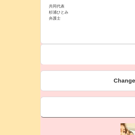
共同代表
杉浦ひとみ
弁護士
当会のメンバー（五十音順；ホーム
Chan
青木正美
麻酔医
Change org.
での署名から始めた活動
上野千鶴子
WAN
２０２３年１月に立ち上げたこの会は、下
岡野八代
同志社
８万筆の賛同を得て、自民党はじめ各
奥谷禮子
ザ・ア
呼びかけ人（五十音順）
海北由希子
自営業