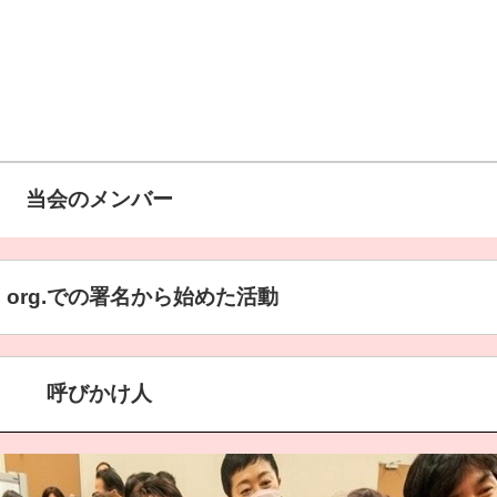
当会のメンバー
ページへの氏名掲載を承諾したメンバーのみ）
ge org.での署名から始めた活動
理事長、東京大学名誉教授
呼びかけ人
記のようなChange org.で署名を求め、１カ月足らず
大学大学院グローバル・スタディーズ研究科教員
政党に署名を手渡しました。
ール創業者